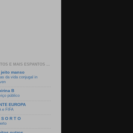
TOS E MAIS ESPANTOS ...
jeito manso
as da vida conjugal in
ven
irina B
viço público
NTE EUROPA
 e FIFA
 S O R T O
erto
eitos outros