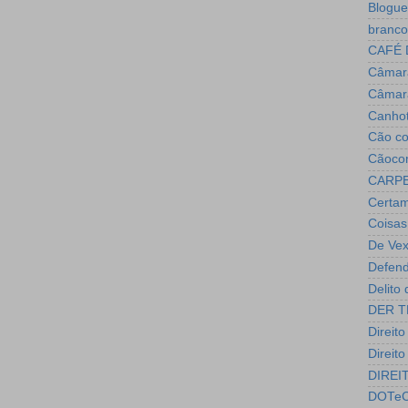
Blogue
branco
CAFÉ 
Câmara
Câmar
Canho
Cão c
Cãoco
CARPE
Certam
Coisas
De Vex
Defend
Delito
DER T
Direito
Direit
DIREI
DOTeC