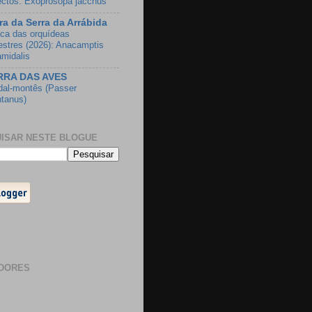
ectos: Exoprosopa jacchus
ra da Serra da Arrábida
ca das orquídeas
vestres (2026): Anacamptis
amidalis
RRA DAS AVES
dal-montês (Passer
tanus)
ISAR NESTE BLOGUE
DORES