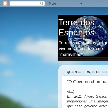
Terra dos
Espantos
Terra dos Espantos porq
vivemos numa terra de
"maravilhas".
QUARTA-FEIRA, 16 DE SE
"O Governo chumba-se
«(...)
Em 2011, Álvaro Santos 
proporcionar uma imagem
que esse governo deixav