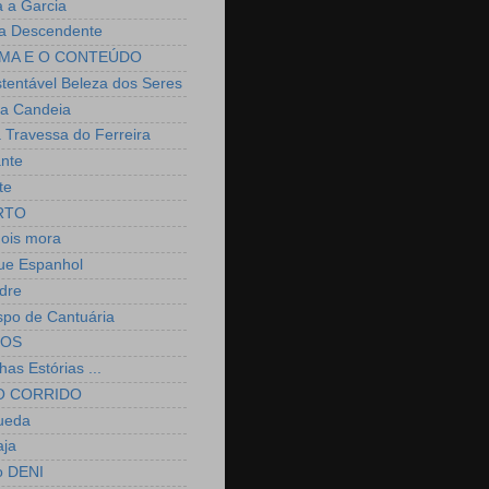
a a Garcia
a Descendente
MA E O CONTEÚDO
stentável Beleza dos Seres
a Candeia
 Travessa do Ferreira
ante
te
RTO
nois mora
ue Espanhol
dre
spo de Cantuária
IOS
as Estórias ...
O CORRIDO
ueda
aja
o DENI