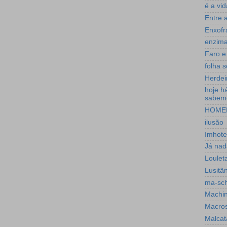
é a vid
Entre 
Enxofr
enzim
Faro e
folha 
Herdei
hoje h
sabem
HOME
ilusão
Imhote
Já nad
Loulet
Lusitân
ma-sc
Machin
Macro
Malcat