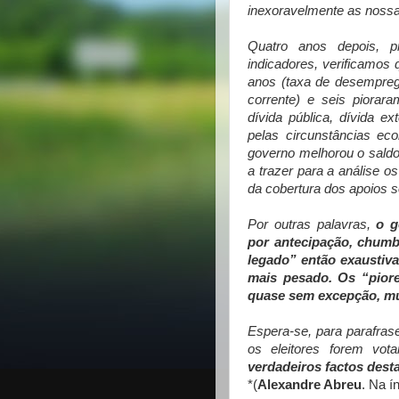
inexoravelmente as nossas
Quatro anos depois, 
indicadores, verificamos 
anos (taxa de desemprego
corrente) e seis piorar
dívida pública, dívida ex
pelas circunstâncias ec
governo melhorou o saldo
a trazer para a análise o
da cobertura dos apoios s
Por outras palavras,
o g
por antecipação, chumb
legado” então exaustiva
mais pesado. Os “pior
quase sem excepção, mu
Espera-se, para parafras
os eleitores forem vot
verdadeiros factos dest
*(
Alexandre Abreu
. Na í