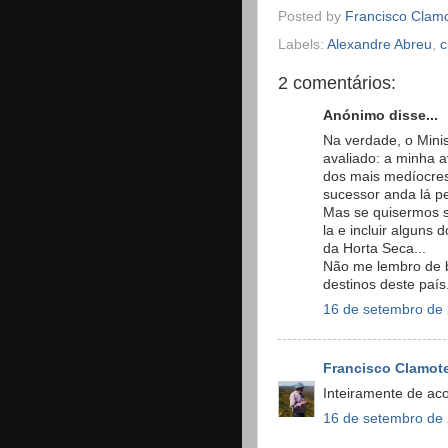
Posted by
Francisco Clam
Labels:
Alexandre Abreu
,
c
2 comentários:
Anónimo disse...
Na verdade, o Mini
avaliado: a minha a
dos mais medíocres
sucessor anda lá pe
Mas se quisermos se
la e incluir alguns
da Horta Seca...
Não me lembro de b
destinos deste país
16 de setembro de 
Francisco Clamot
Inteiramente de ac
16 de setembro de 