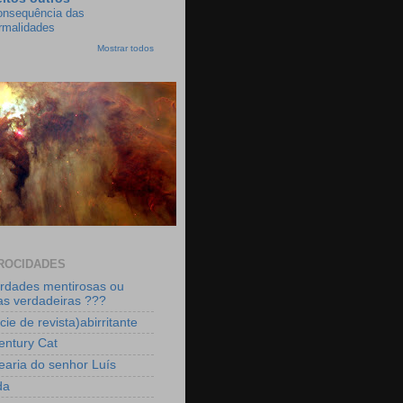
onsequência das
ormalidades
Mostrar todos
ROCIDADES
rdades mentirosas ou
as verdadeiras ???
ie de revista)abirritante
entury Cat
earia do senhor Luís
da