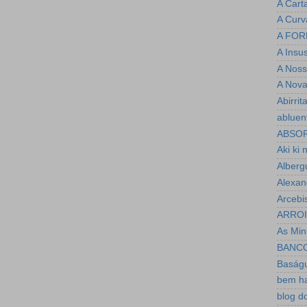
A Cart
A Curv
A FOR
A Insu
A Noss
A Nova
Abirrit
abluen
ABSO
Aki ki 
Alberg
Alexan
Arcebi
ARRO
As Minh
BANC
Baság
bem h
blog d