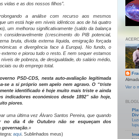
 vidas e as dos nossos filhos”.
prolongando a análise com recurso aos mesmos
que um está hoje em níveis idênticos aos de há quatro
), um melhorou significativamente (saldo da balança
am consideravelmente (crescimento do PIB potencial,
ACERC
terna bruta, dívida externa líquida, emigração forçada
onómicas e divergência face à Europa). No fundo, o
 externo e piorou tudo o resto. E nem sequer estamos
s níveis de pobreza, de desigualdade, do salário médio,
ociais ou do emprego total.
Fra
overno PSD-CDS, nesta auto-avaliação legitimada
Almada
a-se a si próprio sem apelo nem agravo. O “triste
Ver o 
mente identificado é hoje muito mais triste e ainda
es indicadores económicos desde 1892” são hoje,
BLOGU
ito piores
.
Pla
Div
ear uma última vez Álvaro Santos Pereira, que quando
Luz
ar
no dia 4 de Outubro não se esqueçam dos
lupu
a governação
.»
ntegra:
aqui
. Sublinhados meus)
Ima