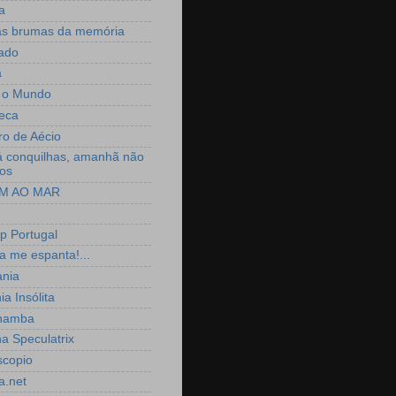
a
as brumas da memória
ado
a
 o Mundo
seca
ro de Aécio
á conquilhas, amanhã não
os
M AO MAR
p Portugal
a me espanta!...
ania
ia Insólita
hamba
a Speculatrix
scopio
a.net