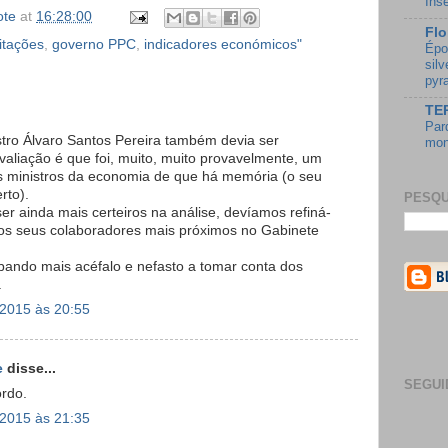
Ins
ote
at
16:28:00
Flo
itações
,
governo PPC
,
indicadores económicos"
Épo
sil
pyr
TE
Par
stro Álvaro Santos Pereira também devia ser
mon
valiação é que foi, muito, muito provavelmente, um
 ministros da economia de que há memória (o seu
rto).
PESQU
r ainda mais certeiros na análise, devíamos refiná-
 dos seus colaboradores mais próximos no Gabinete
ando mais acéfalo e nefasto a tomar conta dos
.
2015 às 20:55
e
disse...
SEGUI
ordo.
2015 às 21:35