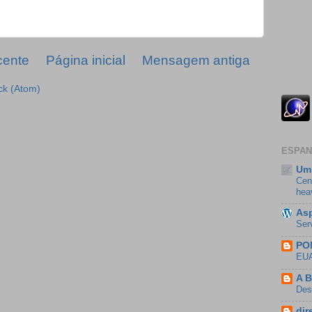
cente
Página inicial
Mensagem antiga
ck (Atom)
ESPAN
Um 
Cen
hea
Asp
Ser
PO
EUA
A B
Des
dir