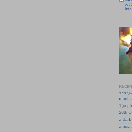
A c
inf
RECIP
??? Ve
mentir
1(espéc
20th C
a Barb
a boia