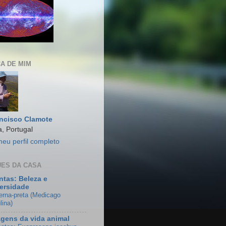
A DE MIM
ncisco Clamote
, Portugal
meu perfil completo
ES DA CASA
ntas: Beleza e
ersidade
erna-preta (Medicago
lina)
gens da vida animal