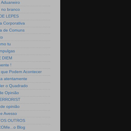
 Aduaneiro
 no branco
DE LEPES
 Corporativa
a de Comuns
to
omo tu
mpulgas
 DIEM
ente !
 que Podem Acontecer
a atentamente
er o Quadrado
 de Opinião
ERRORIST
 de opinião
o e Avesso
TOS OUTROS
OMe...o Blog