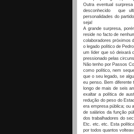
Outra eventual surpresa
desconhecido que ult
personalidades do parti
seja!
A grande surpresa, poré
reside no facto de nenhu
colaboradores próximos d
o legado político de Pedr
um líder que só deixará 
pressionado pelas circuns
Não tenho por Passos Co
como político, nem sequ
que o seu legado, se alg
eu penso. Bem diferente 
longo de mais de seis a
exaltar a política de a
redução do peso do Esta
era empresa pública; ou a
de salários da função pú
dos trabalhadores do sect
Etc. etc. etc. Esta polít
por todos quantos volte