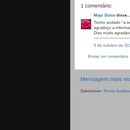
1 comentário:
Majo Dutra
disse..
Tenho andado ''a les
agradeço a informaç
Dias muito agradáv
~~~~~~~~~~~~~~~
9 de outubro de 20
Enviar um comentário
Mensagem mais re
Subscrever:
Enviar feedba