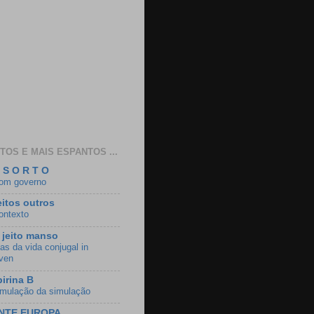
TOS E MAIS ESPANTOS ...
 S O R T O
om governo
eitos outros
ontexto
jeito manso
as da vida conjugal in
ven
irina B
imulação da simulação
NTE EUROPA