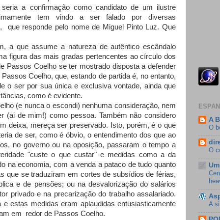
 seria a confirmação como candidato de um ilustre
imamente tem vindo a ser falado por diversas
do, que responde pelo nome de Miguel Pinto Luz. Que
m, a que assume a natureza de autêntico escândalo
ma figura das mais gradas pertencentes ao círculo dos
e Passos Coelho se ter mostrado disposta a defender
o Passos Coelho, que, estando de partida é, no entanto,
de o ser por sua única e exclusiva vontade, ainda que
tâncias, como é evidente.
elho (e nunca o escondi) nenhuma consideração, nem
ESPAN
er (ai de mim!) como pessoa. Também não considero
A B
um deixa, mereça ser preservado. Isto, porém, é o que
O b
teria de ser, como é óbvio, o entendimento dos que ao
dir
nos, no governo ou na oposição, passaram o tempo a
O c
usteridade "custe o que custar" e medidas como a da
do na economia, com a venda a pataco de tudo quanto
Um 
Cen
s que se traduziram em cortes de subsídios de férias,
hea
blica e de pensões; ou na desvalorização do salários
or privado e na precarização do trabalho assalariado.
Asp
ica e estas medidas eram aplaudidas entusiasticamente
A s
avam em redor de Passos Coelho.
PO