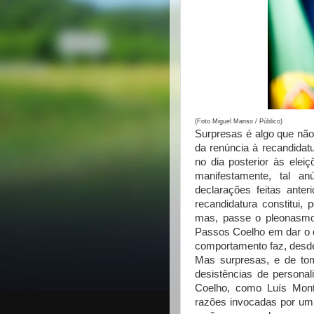
(Foto Miguel Manso / Público)
Surpresas é algo que nã
da renúncia à recandidat
no dia posterior às elei
manifestamente, tal a
declarações feitas ant
recandidatura constitui, 
mas, passe o pleonasmo,
Passos Coelho em dar o di
comportamento faz, desde 
Mas surpresas, e de to
desistências de personal
Coelho, como Luís Mont
razões invocadas por um 