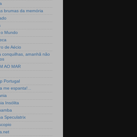
a
as brumas da memória
ado
a
 o Mundo
seca
ro de Aécio
á conquilhas, amanhã não
os
M AO MAR
p Portugal
a me espanta!...
ania
ia Insólita
hamba
a Speculatrix
scopio
a.net