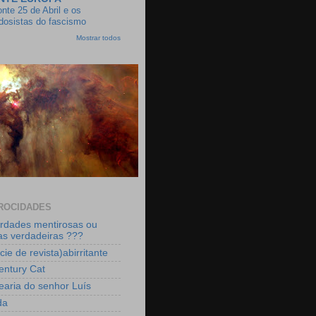
nte 25 de Abril e os
dosistas do fascismo
Mostrar todos
ROCIDADES
rdades mentirosas ou
as verdadeiras ???
ie de revista)abirritante
entury Cat
earia do senhor Luís
da