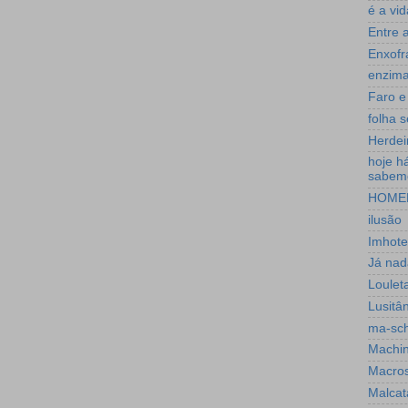
é a vid
Entre 
Enxofr
enzim
Faro e
folha 
Herdei
hoje h
sabem
HOME
ilusão
Imhote
Já nad
Loulet
Lusitân
ma-sc
Machin
Macro
Malcat