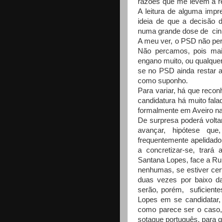
razões que me levem a rev
A leitura de alguma impr
ideia de que a decisão 
numa grande dose de cin
A meu ver, o PSD não per
Não percamos, pois mai
engano muito, ou qualquer 
se no PSD ainda restar 
como suponho.
Para variar, há que recon
candidatura há muito fal
formalmente em Aveiro na
De surpresa poderá volta
avançar, hipótese qu
frequentemente apelidado
a concretizar-se, trará
Santana Lopes, face a Ru
nenhumas, se estiver ce
duas vezes por baixo d
serão, porém, suficient
Lopes em se candidatar, 
como parece ser o caso
sotaque português, para 