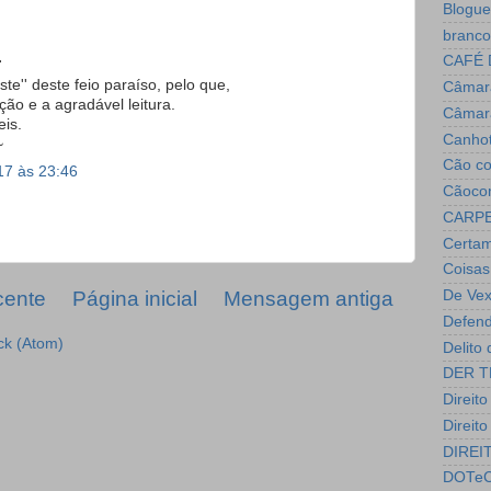
Blogue
branco
.
CAFÉ 
te'' deste feio paraíso, pelo que,
Câmara
ão e a agradável leitura.
Câmar
eis.
Canho
~
Cão c
17 às 23:46
Cãoco
CARPE
Certam
Coisas
cente
Página inicial
Mensagem antiga
De Vex
Defend
ck (Atom)
Delito
DER T
Direito
Direit
DIREI
DOTeC