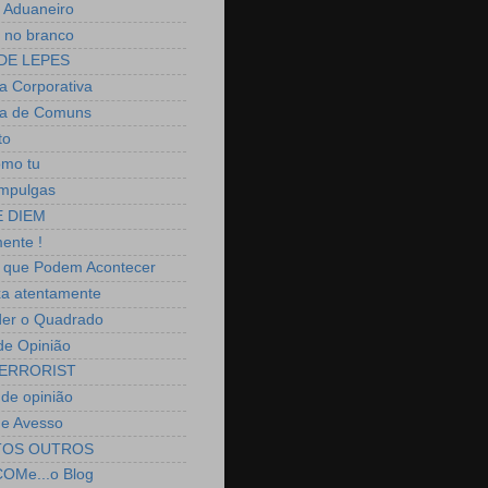
 Aduaneiro
 no branco
DE LEPES
 Corporativa
a de Comuns
to
omo tu
mpulgas
 DIEM
ente !
 que Podem Acontecer
a atentamente
er o Quadrado
 de Opinião
ERRORIST
 de opinião
o e Avesso
TOS OUTROS
OMe...o Blog