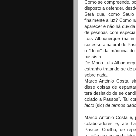
Como se compreende, pois
disposto a defender, desde
Será que, como Saulo 
finalmente a luz? Como n
aparecer e não há dúvida 
de pessoas com especiai
Luís Albuquerque (na i
sucessora natural de Pas
o "dono" da máquina do 
passista.
De Maria Luís Albuquerqu
estranho tratando-se de 
sobre nada.
Marco António Costa, si
disse coisas de espanta
terá desistido de se cand
colado a Passos". Tal co
facto
(sic)
de termos dado 
Marco António Costa é, 
colaboradores e, até h
Passos Coelho, de rep
relação ao seu ainda líder,