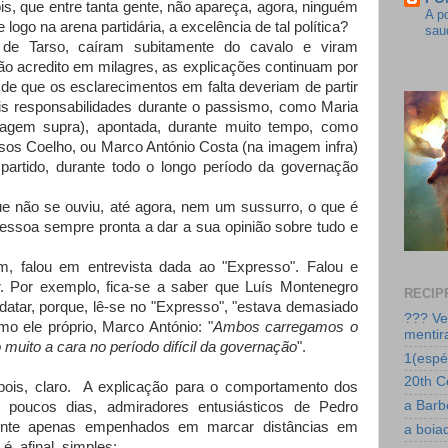
, que entre tanta gente, não apareça, agora, ninguém
A po
 logo na arena partidária, a excelência de tal política?
sau
de Tarso, caíram subitamente do cavalo e viram
ão acredito em milagres, as explicações continuam por
de que os esclarecimentos em falta deveriam de partir
s responsabilidades durante o passismo, como Maria
magem supra), apontada, durante muito tempo, como
sos Coelho, ou Marco António Costa (na imagem infra)
partido, durante todo o longo período da governação
e não se ouviu, até agora, nem um sussurro, o que é
pessoa sempre pronta a dar a sua opinião sobre tudo e
m, falou em entrevista dada ao "Expresso". Falou e
r. Por exemplo, fica-se a saber que Luís Montenegro
RECIP
idatar, porque, lê-se no "Expresso", "estava demasiado
??? Ve
mo ele próprio, Marco António: "
Ambos
carregamos o
mentir
muito a cara no período difícil da governação
".
1(espéc
20th C
pois, claro. A explicação para o comportamento dos
a Barb
á poucos dias, admiradores entusiásticos de Pedro
ente apenas empenhados em marcar distâncias em
a boia
 é, afinal, simples: