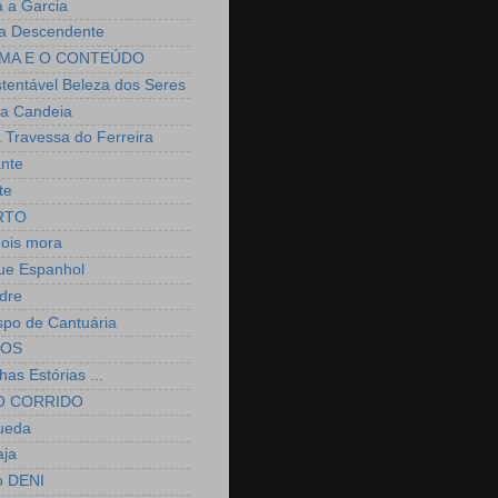
a a Garcia
a Descendente
MA E O CONTEÚDO
stentável Beleza dos Seres
a Candeia
 Travessa do Ferreira
ante
te
RTO
nois mora
ue Espanhol
dre
spo de Cantuária
IOS
as Estórias ...
O CORRIDO
ueda
aja
o DENI