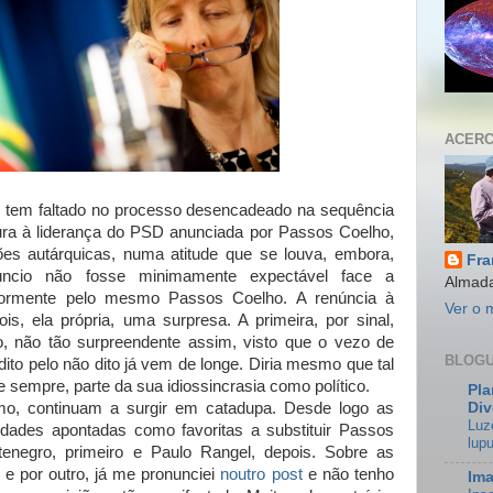
ACERC
o tem faltado no processo desencadeado na sequência
ura à liderança do PSD anunciada por Passos Coelho,
ções autárquicas, numa atitude que se louva, embora,
Fra
núncio não fosse minimamente expectável face a
Almada
eriormente pelo mesmo Passos Coelho. A renúncia à
Ver o 
pois, ela própria, uma surpresa. A primeira, por sinal,
 não tão surpreendente assim, visto que o vezo de
BLOGU
to pelo não dito já vem de longe. Diria mesmo que tal
sempre, parte da sua idiossincrasia como político.
Pla
mo, continuam a surgir em catadupa. Desde logo as
Div
Luz
idades apontadas como favoritas a substituir Passos
lupu
enegro, primeiro e Paulo Rangel, depois. Sobre as
e por outro, já me pronunciei
noutro post
e não tenho
Ima