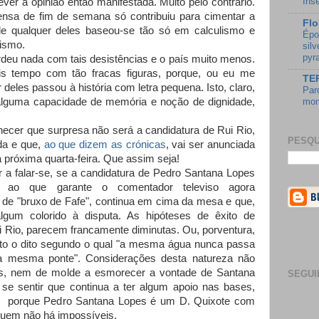
Ins
er a opinião então manifestada. Muito pelo contrário.
ensa de fim de semana só contribuiu para cimentar a
Flo
de qualquer deles baseou-se tão só em calculismo e
Épo
ismo.
sil
pyr
deu nada com tais desistências e o país muito menos.
s tempo com tão fracas figuras, porque, ou eu me
TE
deles passou à história com letra pequena. Isto, claro,
Par
alguma capacidade de memória e noção de dignidade,
mon
hecer que surpresa não será a candidatura de Rui Rio,
PESQU
ada e que,
ao que dizem as crónicas
, vai ser anunciada
 próxima quarta-feira. Que assim seja!
r a falar-se, se a candidatura de Pedro Santana Lopes
e, ao que garante o comentador televiso agora
 de "bruxo de Fafe", continua em cima da mesa e que,
 algum colorido à disputa. As hipóteses de êxito de
i Rio, parecem francamente diminutas. Ou, porventura,
rto o dito segundo o qual "a mesma água nunca passa
a mesma ponte". Considerações desta natureza não
es, nem de molde a esmorecer a vontade de Santana
SEGUI
se sentir que continua a ter algum apoio nas bases,
, porque Pedro Santana Lopes é um D. Quixote com
quem não há impossíveis.