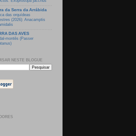
ectos: Exoprosopa jacchus
ra da Serra da Arrábida
ca das orquídeas
vestres (2026): Anacamptis
amidalis
RRA DAS AVES
dal-montês (Passer
tanus)
ISAR NESTE BLOGUE
DORES