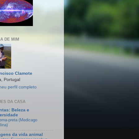
A DE MIM
ncisco Clamote
, Portugal
meu perfil completo
ES DA CASA
ntas: Beleza e
ersidade
erna-preta (Medicago
lina)
gens da vida animal