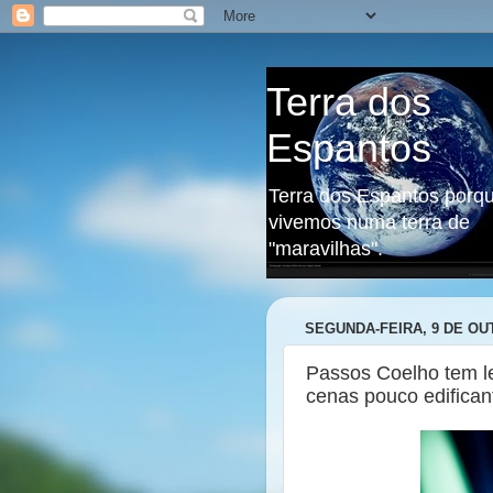
Terra dos
Espantos
Terra dos Espantos porq
vivemos numa terra de
"maravilhas".
SEGUNDA-FEIRA, 9 DE OU
Passos Coelho tem l
cenas pouco edifican