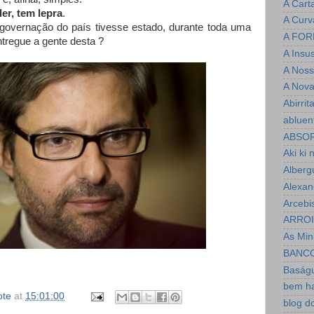
A Cart
er, tem lepra
.
A Curv
governação do país tivesse estado, durante toda uma
A FOR
entregue a gente desta ?
A Insu
A Noss
A Nova
Abirrit
abluen
ABSO
Aki ki 
Alberg
Alexan
Arcebi
ARRO
As Minh
BANC
Baság
bem h
ote
at
15:01:00
blog d