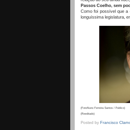
Passos Coelho, sem pod
Como foi possível que a 
longuíssima legislatura, 
(FotoNuno Ferreira Santos / Publico)
(Reeditado)
Posted by
Francisco Clam