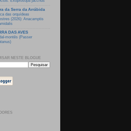
ectos: Exoprosopa jacchus
ra da Serra da Arrábida
ca das orquídeas
vestres (2026): Anacamptis
amidalis
RRA DAS AVES
dal-montês (Passer
tanus)
ISAR NESTE BLOGUE
DORES