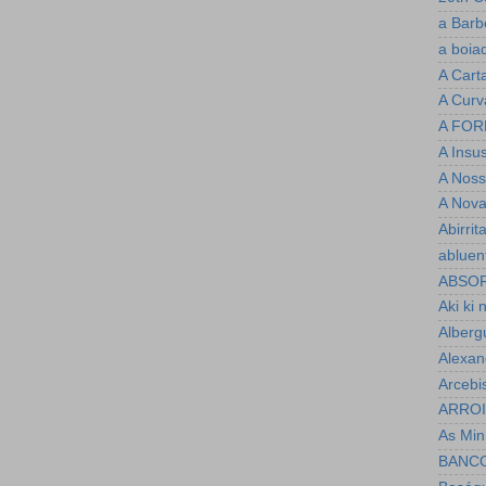
a Barb
a boia
A Cart
A Curv
A FOR
A Insu
A Noss
A Nova
Abirrit
abluen
ABSO
Aki ki 
Alberg
Alexan
Arcebi
ARRO
As Minh
BANC