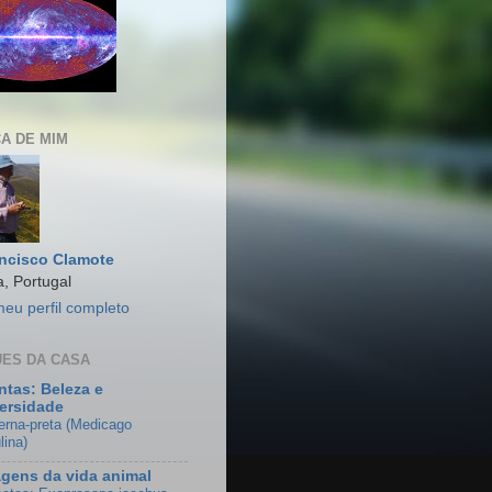
A DE MIM
ncisco Clamote
, Portugal
meu perfil completo
ES DA CASA
ntas: Beleza e
ersidade
erna-preta (Medicago
lina)
gens da vida animal