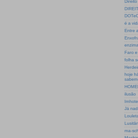
Direit
DIREI
DOTeC
é a vid
Entre 
Enxofr
enzim
Faro e
folha 
Herdei
hoje h
sabem
HOME
ilusão
Imhote
Já nad
Loulet
Lusitân
ma-sc
Machin