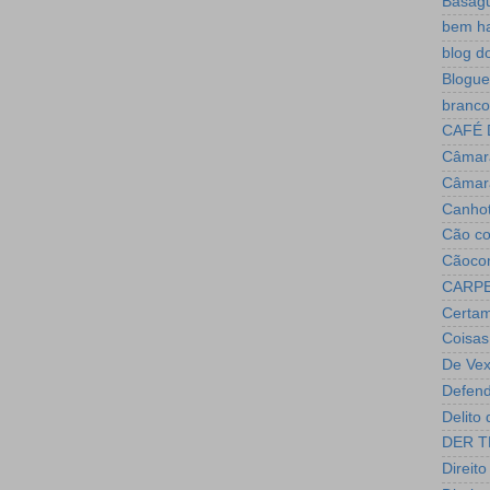
Baság
bem h
blog d
Blogue
branco
CAFÉ 
Câmara
Câmar
Canho
Cão c
Cãoco
CARPE
Certam
Coisas
De Vex
Defend
Delito
DER T
Direito