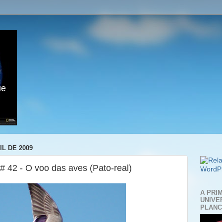
ue
IL DE 2009
# 42 - O voo das aves (Pato-real)
A PRI
UNIVE
PLANC