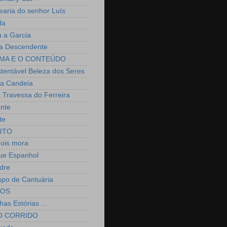
earia do senhor Luís
da
a a Garcia
a Descendente
MA E O CONTEÚDO
stentável Beleza dos Seres
a Candeia
 Travessa do Ferreira
ante
te
RTO
nois mora
ue Espanhol
dre
spo de Cantuária
IOS
as Estórias ...
O CORRIDO