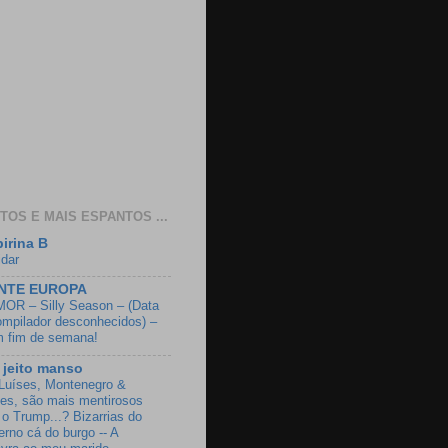
TOS E MAIS ESPANTOS ...
irina B
idar
NTE EUROPA
OR – Silly Season – (Data
ompilador desconhecidos) –
 fim de semana!
jeito manso
Luíses, Montenegro &
es, são mais mentirosos
 o Trump...? Bizarrias do
erno cá do burgo -- A