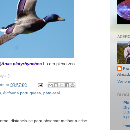
ACERC
(
Anas platyrhynchos
L.) em pleno voo
Fra
Almada
imagem)
Ver o 
ote
at
00:57:00
s
,
Avifauna portuguesa
,
pato-real
BLOGU
Pla
Div
Luz
lupu
rno, distancia-se para observar melhor a crise.
Ima