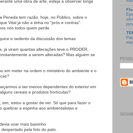
Ins
erante uma obra de arte, esteja a observar longe
Flo
Épo
a Peneda tem razão, hoje, no Público, sobre o
sil
e Vital já não a tinha no "prós e contras".
pyr
mos nós todos quem perde.
TE
Par
tiquice e sedento da discussão dos temas
mon
ra, já viram quantas alterações teve o PRODER,
constantemente a serem alteradas? Mas alguém se
PESQU
u em meter na ordem o ministério do ambiente e o
scas?
meçarmos a ser menos dependentes do exterior em
, alguns cereais e produtos hortículas?
, sim, estou a gostar de ver. Só que para fazer o
iso quebrar a espinha aos ambientalistas e
SEGUI
devia voar mais baixinho.
 despertado pela foto do pato.