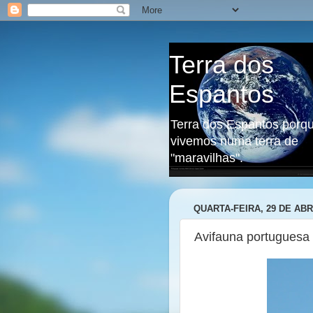
Terra dos
Espantos
Terra dos Espantos porq
vivemos numa terra de
"maravilhas".
QUARTA-FEIRA, 29 DE ABR
Avifauna portuguesa 