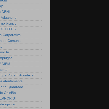
ueda
aja
o DENI
 Aduaneiro
 no branco
DE LEPES
 Corporativa
a de Comuns
to
omo tu
mpulgas
 DIEM
ente !
 que Podem Acontecer
a atentamente
er o Quadrado
 de Opinião
ERRORIST
 de opinião