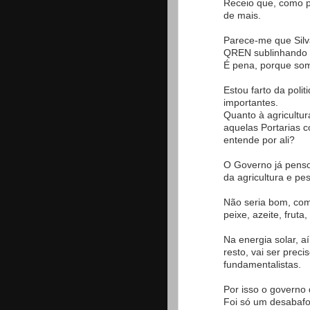
Receio que, como p
de mais.
Parece-me que Silv
QREN sublinhando qu
É pena, porque so
Estou farto da poli
importantes.
Quanto à agricultu
aquelas Portarias 
entende por ali?
O Governo já penso
da agricultura e pe
Não seria bom, co
peixe, azeite, fruta
Na energia solar, aí
resto, vai ser prec
fundamentalistas.
Por isso o governo 
Foi só um desabafo