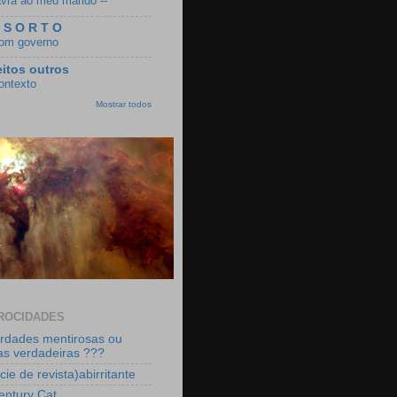
avra ao meu marido --
 S O R T O
om governo
eitos outros
ontexto
Mostrar todos
ROCIDADES
rdades mentirosas ou
as verdadeiras ???
ie de revista)abirritante
entury Cat