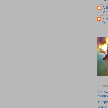
pal
A B
O b
dir
O c
RECIP
??? Ve
mentir
1(espéc
20th C