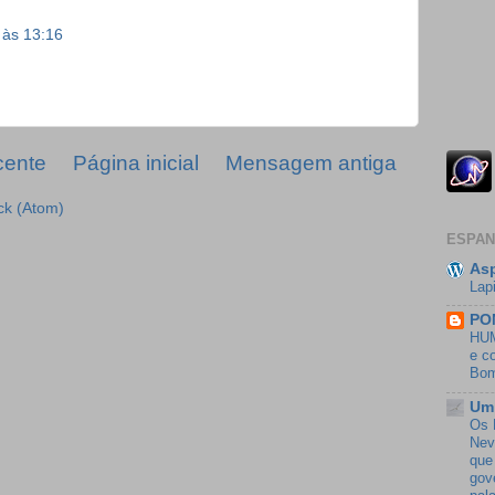
 às 13:16
cente
Página inicial
Mensagem antiga
ck (Atom)
ESPAN
Asp
Lap
PO
HUM
e c
Bom
Um 
Os 
Nev
que
gov