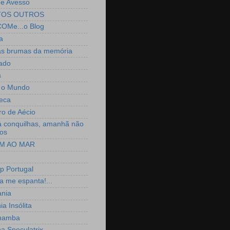
o e Avesso
TOS OUTROS
OMe...o Blog
a
as brumas da memória
ado
a
 o Mundo
seca
ro de Aécio
á conquilhas, amanhã não
os
M AO MAR
p Portugal
a me espanta!...
ania
ia Insólita
hamba
a Speculatrix