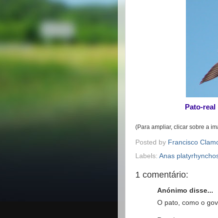
Pato-real
(Para ampliar, clicar sobre a 
Posted by
Francisco Clam
Labels:
Anas platyrhyncho
1 comentário:
Anónimo disse...
O pato, como o gove