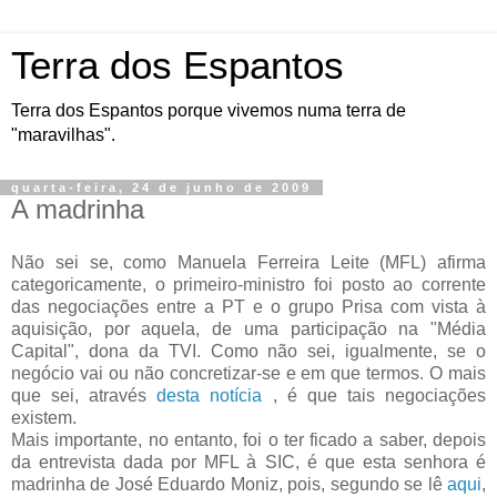
Terra dos Espantos
Terra dos Espantos porque vivemos numa terra de
"maravilhas".
quarta-feira, 24 de junho de 2009
A madrinha
Não sei se, como Manuela Ferreira Leite (MFL) afirma
categoricamente, o primeiro-ministro foi posto ao corrente
das negociações entre a PT e o grupo Prisa com vista à
aquisição, por aquela, de uma participação na "Média
Capital", dona da TVI. Como não sei, igualmente, se o
negócio vai ou não concretizar-se e em que termos. O mais
que sei, através
desta notícia
, é que tais negociações
existem.
Mais importante, no entanto, foi o ter ficado a saber, depois
da entrevista dada por MFL à SIC, é que esta senhora é
madrinha de José Eduardo Moniz, pois, segundo se lê
aqui
,